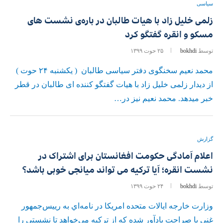
سیاسی
زلمی خلیل‌ زاد با هیات طالبان در باره‌ی نشست های
مسکو و انقره گفتگو کرد
توسط
bokhdi
۲۵ حوت ۱۳۹۹
محمد نعیم سخنگوی دفتر سیاسی طالبان ( یکشنبه ۲۴ حوت )
از دیدار زلمی خلیل زاد با هیات گفتگو کننده ای طالبان در قطر
خبر میدهد. محمد نعیم نیز در…
گزارش
اعلام آمادگی حکومت افغانستان برای اشتراک در
نشست انقره؛ آیا ترکیه می تواند میانجی خوبی باشد؟
توسط
bokhdi
۲۴ حوت ۱۳۹۹
وزارت خارجه ایالات متحده امریکا در نامه‌اي به ریيس‌جمهور
غني با صراحت يادآور شده که از ترکیه می‌خواهد تا نشستی را