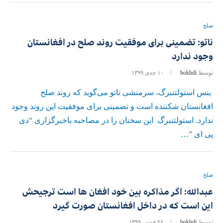
صلح
ناتو: تضمینی برای موفقیت روند صلح در افغانستان
وجود ندارد
توسط
bokhdi
۱۰ جدی ۱۳۹۹
ینس استولتنبرگ، سرمنشی ناتو می‌گوید که روند صلح
افغانستان شکننده است و تضمینی برای موفقیت این روند وجود
ندارد. استولتنبرگ این سخنان را در مصاحبه باخبرگزاری “دی
پی ای ”…
صلح
عبدالله: اگر مذاکره بین خود افغان ها است ترجیحش
این است که در داخل افغانستان صورت گیرد
توسط
bokhdi
۲۶ قوس ۱۳۹۹