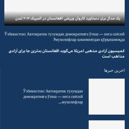
یک مدال برنز، دستاورد کاروان ورزشی افغانستان در المپیک ۲۰۱۲ لندن
Ўзбекистон: Автократик тузумдан демократияга ўтиш — нега сиёсий
мухолифлар ҳокимиятдан қўрқишмоқда?
کمیسیون آزادی مذهبی امریکا می‌گوید افغانستان بدترین جا برای آزادی
مذاهب است
اخرین خبرها
Ўзбекистон: Автократик тузумдан
демократияга ўтиш — нега сиёсий
мухолифлар...