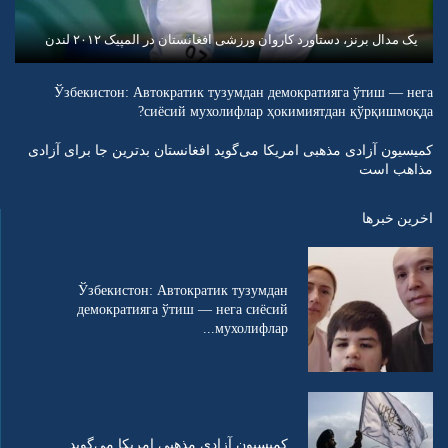
یک مدال برنز، دستاورد کاروان ورزشی افغانستان در المپیک ۲۰۱۲ لندن
Ўзбекистон: Автократик тузумдан демократияга ўтиш — нега
сиёсий мухолифлар ҳокимиятдан қўрқишмоқда?
کمیسیون آزادی مذهبی امریکا می‌گوید افغانستان بدترین جا برای آزادی
مذاهب است
اخرین خبرها
Ўзбекистон: Автократик тузумдан
демократияга ўтиш — нега сиёсий
мухолифлар...
کمیسیون آزادی مذهبی امریکا می‌گوید