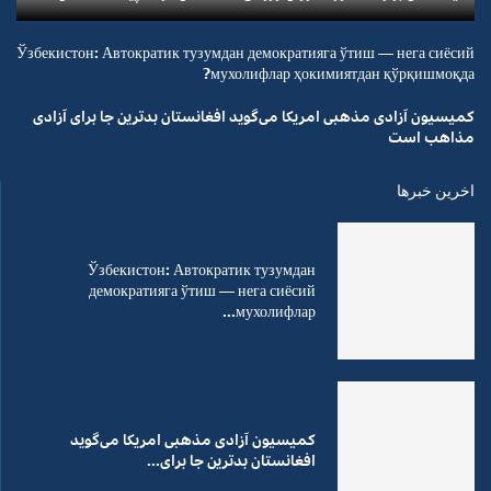
Ўзбекистон: Автократик тузумдан демократияга ўтиш — нега сиёсий
мухолифлар ҳокимиятдан қўрқишмоқда?
کمیسیون آزادی مذهبی امریکا می‌گوید افغانستان بدترین جا برای آزادی
مذاهب است
اخرین خبرها
Ўзбекистон: Автократик тузумдан
демократияга ўтиш — нега сиёсий
мухолифлар...
کمیسیون آزادی مذهبی امریکا می‌گوید
افغانستان بدترین جا برای...