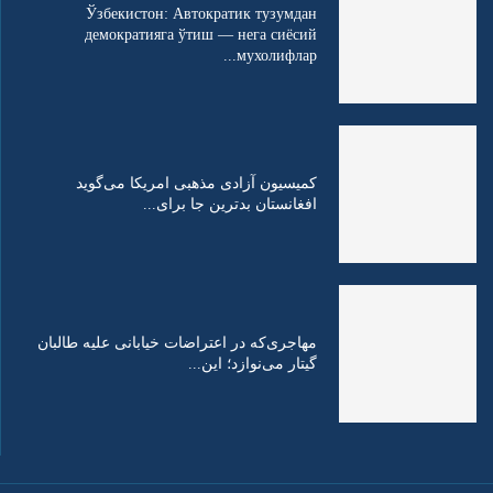
Ўзбекистон: Автократик тузумдан
демократияга ўтиш — нега сиёсий
мухолифлар...
کمیسیون آزادی مذهبی امریکا می‌گوید
افغانستان بدترین جا برای...
مهاجری‌که در اعتراضات خیابانی علیه طالبان
گیتار می‌نوازد؛ این...