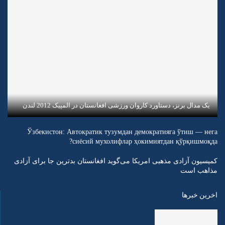
یک مدال برنز، دستاورد کاروان ورزشی افغانستان در المپیک 2012 لندن
Ўзбекистон: Автократик тузумдан демократияга ўтиш — нега
сиёсий мухолифлар ҳокимиятдан қўрқишмоқда?
کمیسیون آزادی مذهبی امریکا می‌گوید افغانستان بدترین جا برای آزادی
مذاهب است
اخرین خبرها