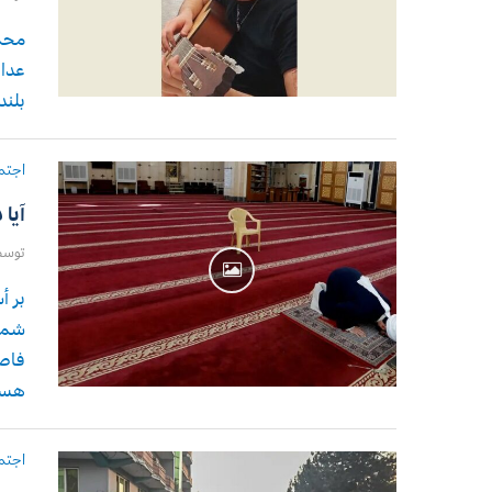
محمد
عدال
بلند
اجتم
آیا
توس
بر أ
شمار
فاصل
هست
اجتم