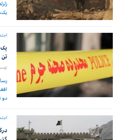
زلزل
یک‌شنبه (۱۶
اجتم
یک 
تن د
توس
افغا
دو ن
اجتم
درگ
گذر