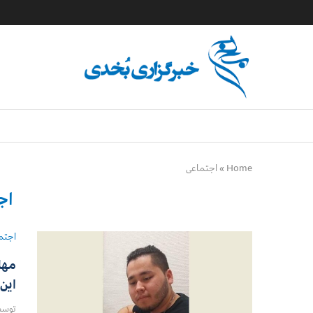
Home
»
اجتماعی
اج
اجتم
مهاج
این
توس