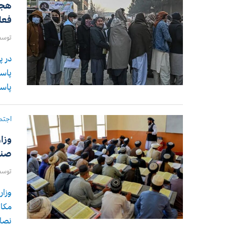
هجو
فعا
توس
در پ
پاسپ
پاسپ
اجتم
وزا
صنف
توس
وزار
مکات
نصاب