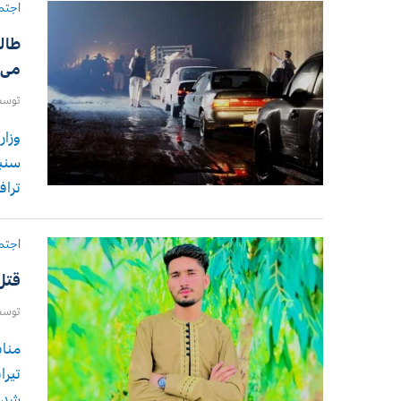
اجتم
می‌
توس
سنبل
تراف
اجتم
قتل
توس
مناب
تیرا
شده