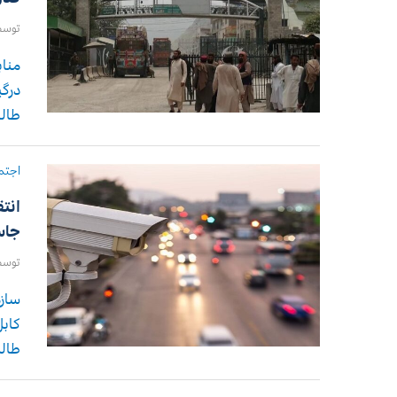
توس
مناب
درگی
طالب
اجتم
انتق
جاس
توس
سازم
کابل
طالب