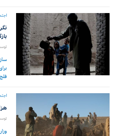
اجتم
نگر
باز
توس
سازم
برای
فلج 
اجتم
هزا
توس
وزار