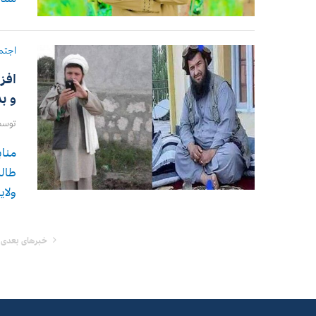
اجتم
افز
و ب
توس
مناب
طالب
ولای
خبرهای بعدی