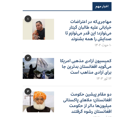
اخبار مهم
۱
مهاجری‌که در اعتراضات
خیابانی علیه طالبان گیتار
می‌نوازد؛ این قدر می‌نوازم تا
صدایش را همه بشنوند
۱۰ حوت ۱۴۰۲
۲
کمیسیون آزادی مذهبی امریکا
می‌گوید افغانستان بدترین جا
برای آزادی مذاهب است
۱۴ ثور ۱۴۰۳
۳
دو مقام پیشین حکومت
افغانستان: ملاهای پاکستانی
میلیون‌ها دالر از حکومت
افغانستان رشوه گرفتند