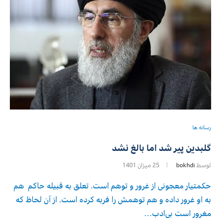
رسانه ها
گلبدین پیر شد اما بالغ نشد
توسط
bokhdi
25 میزان 1401
حکمتیار معجونی از غرور و توهم است. تعلق به قبیله حاکم هم
به او غرور داده و هم توهمش را فربه کرده است. از آن لحاظ که
مغرور است بی‌ادب…