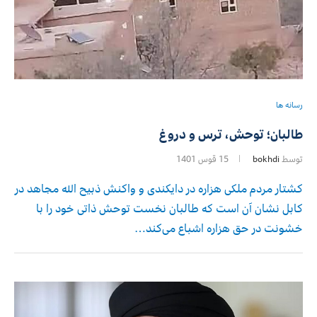
رسانه ها
طالبان؛ توحش، ترس و دروغ
توسط
bokhdi
15 قوس 1401
کشتار مردم ملکی هزاره در دایکندی و واکنش ذبیح الله مجاهد در
کابل نشان آن است که طالبان نخست توحش ذاتی خود را با
خشونت در حق هزاره اشباع می‌کند…