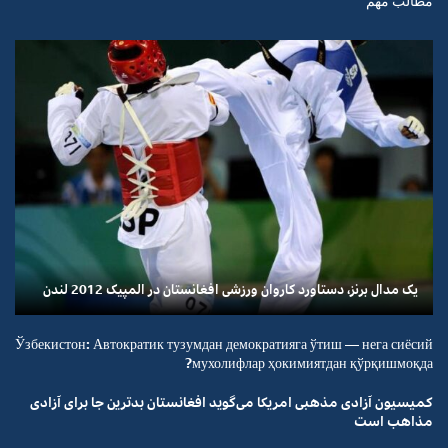
مطالب مهم
یک مدال برنز، دستاورد کاروان ورزشی افغانستان در المپیک 2012 لندن
Ўзбекистон: Автократик тузумдан демократияга ўтиш — нега сиёсий
мухолифлар ҳокимиятдан қўрқишмоқда?
کمیسیون آزادی مذهبی امریکا می‌گوید افغانستان بدترین جا برای آزادی
مذاهب است