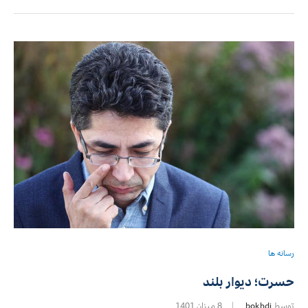
رسانه ها
حسرت؛ دیوار بلند
توسط
bokhdi
8 میزان 1401