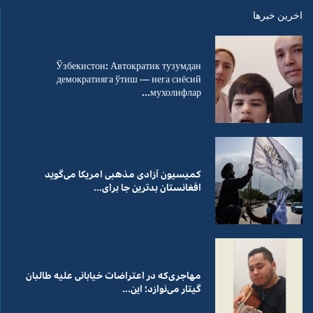
اخرین خبرها
Ўзбекистон: Автократик тузумдан
демократияга ўтиш — нега сиёсий
мухолифлар...
کمیسیون آزادی مذهبی امریکا می‌گوید
افغانستان بدترین جا برای...
مهاجری‌که در اعتراضات خیابانی علیه طالبان
گیتار می‌نوازد؛ این...