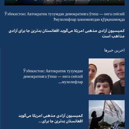
Ўзбекистон: Автократик тузумдан демократияга ўтиш — нега сиёсий
мухолифлар ҳокимиятдан қўрқишмоқда?
کمیسیون آزادی مذهبی امریکا می‌گوید افغانستان بدترین جا برای آزادی
مذاهب است
اخرین خبرها
Ўзбекистон: Автократик тузумдан
демократияга ўтиш — нега сиёсий
мухолифлар...
کمیسیون آزادی مذهبی امریکا می‌گوید
افغانستان بدترین جا برای...