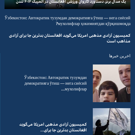
یک مدال برنز، دستاورد کاروان ورزشی افغانستان در المپیک ۲۰۱۲ لندن
Ўзбекистон: Автократик тузумдан демократияга ўтиш — нега сиёсий
мухолифлар ҳокимиятдан қўрқишмоқда?
کمیسیون آزادی مذهبی امریکا می‌گوید افغانستان بدترین جا برای آزادی
مذاهب است
اخرین خبرها
Ўзбекистон: Автократик тузумдан
демократияга ўтиш — нега сиёсий
мухолифлар...
کمیسیون آزادی مذهبی امریکا می‌گوید
افغانستان بدترین جا برای...