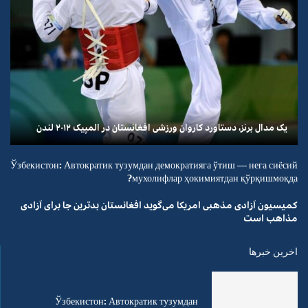
یک مدال برنز، دستاورد کاروان ورزشی افغانستان در المپیک ۲۰۱۲ لندن
Ўзбекистон: Автократик тузумдан демократияга ўтиш — нега сиёсий
мухолифлар ҳокимиятдан қўрқишмоқда?
کمیسیون آزادی مذهبی امریکا می‌گوید افغانستان بدترین جا برای آزادی
مذاهب است
اخرین خبرها
Ўзбекистон: Автократик тузумдан