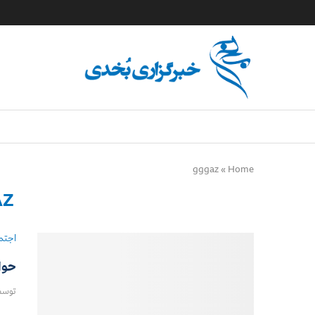
gggaz
»
Home
AZ
اجتم
حوا
توس