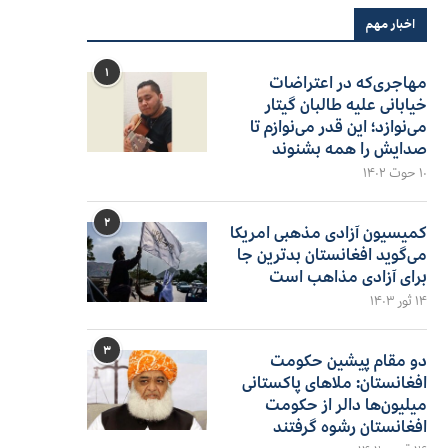
اخبار مهم
۱
مهاجری‌که در اعتراضات
خیابانی علیه طالبان گیتار
می‌نوازد؛ این قدر می‌نوازم تا
صدایش را همه بشنوند
۱۰ حوت ۱۴۰۲
۲
کمیسیون آزادی مذهبی امریکا
می‌گوید افغانستان بدترین جا
برای آزادی مذاهب است
۱۴ ثور ۱۴۰۳
۳
دو مقام پیشین حکومت
افغانستان: ملاهای پاکستانی
میلیون‌ها دالر از حکومت
افغانستان رشوه گرفتند