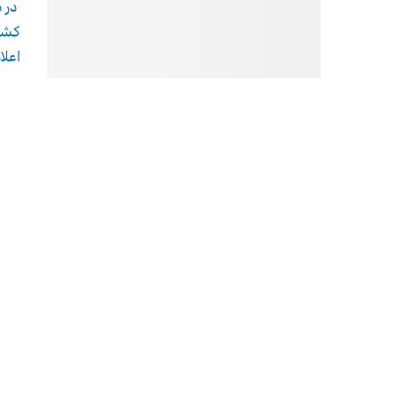
در د
کشته
اعلا