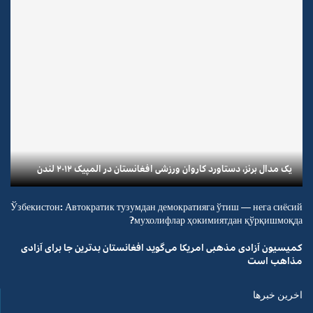
یک مدال برنز، دستاورد کاروان ورزشی افغانستان در المپیک ۲۰۱۲ لندن
Ўзбекистон: Автократик тузумдан демократияга ўтиш — нега сиёсий
мухолифлар ҳокимиятдан қўрқишмоқда?
کمیسیون آزادی مذهبی امریکا می‌گوید افغانستان بدترین جا برای آزادی
مذاهب است
اخرین خبرها