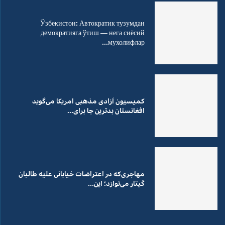
Ўзбекистон: Автократик тузумдан
демократияга ўтиш — нега сиёсий
мухолифлар...
کمیسیون آزادی مذهبی امریکا می‌گوید
افغانستان بدترین جا برای...
مهاجری‌که در اعتراضات خیابانی علیه طالبان
گیتار می‌نوازد؛ این...