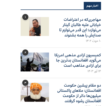
اخبار مهم
۱
مهاجری‌که در اعتراضات
خیابانی علیه طالبان گیتار
می‌نوازد؛ این قدر می‌نوازم تا
صدایش را همه بشنوند
۱۰ حوت ۱۴۰۲
۲
کمیسیون آزادی مذهبی امریکا
می‌گوید افغانستان بدترین جا
برای آزادی مذاهب است
۱۴ ثور ۱۴۰۳
۳
دو مقام پیشین حکومت
افغانستان: ملاهای پاکستانی
میلیون‌ها دالر از حکومت
افغانستان رشوه گرفتند