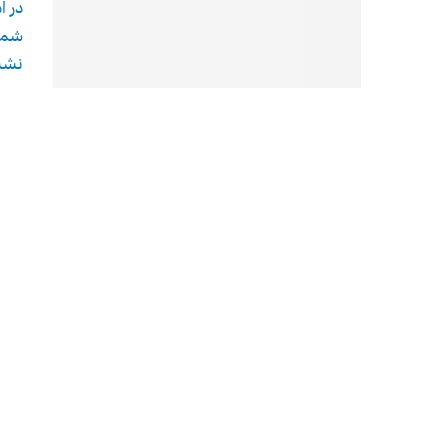
در ا
شمار
نشس