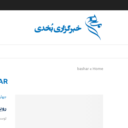
bashar
»
Home
AR
جهان
روی
توس