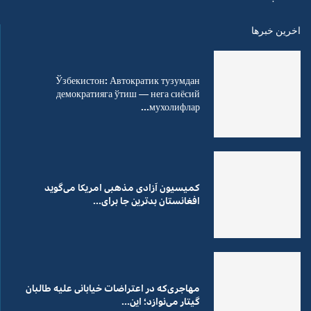
اخرین خبرها
Ўзбекистон: Автократик тузумдан
демократияга ўтиш — нега сиёсий
мухолифлар...
کمیسیون آزادی مذهبی امریکا می‌گوید
افغانستان بدترین جا برای...
مهاجری‌که در اعتراضات خیابانی علیه طالبان
گیتار می‌نوازد؛ این...