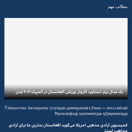
مطالب مهم
یک مدال برنز، دستاورد کاروان ورزشی افغانستان در المپیک ۲۰۱۲ لندن
Ўзбекистон: Автократик тузумдан демократияга ўтиш — нега сиёсий
мухолифлар ҳокимиятдан қўрқишмоқда?
کمیسیون آزادی مذهبی امریکا می‌گوید افغانستان بدترین جا برای آزادی
مذاهب است