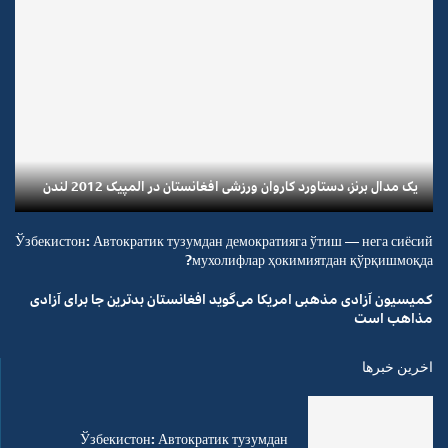
یک مدال برنز، دستاورد کاروان ورزشی افغانستان در المپیک 2012 لندن
Ўзбекистон: Автократик тузумдан демократияга ўтиш — нега сиёсий
мухолифлар ҳокимиятдан қўрқишмоқда?
کمیسیون آزادی مذهبی امریکا می‌گوید افغانستان بدترین جا برای آزادی
مذاهب است
اخرین خبرها
Ўзбекистон: Автократик тузумдан