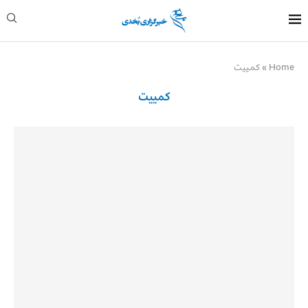
Home
»
کمییت
کمییت