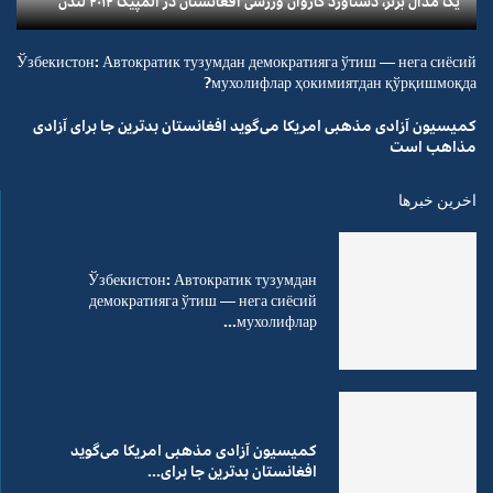
یک مدال برنز، دستاورد کاروان ورزشی افغانستان در المپیک ۲۰۱۲ لندن
Ўзбекистон: Автократик тузумдан демократияга ўтиш — нега сиёсий
мухолифлар ҳокимиятдан қўрқишмоқда?
کمیسیون آزادی مذهبی امریکا می‌گوید افغانستان بدترین جا برای آزادی
مذاهب است
اخرین خبرها
Ўзбекистон: Автократик тузумдан
демократияга ўтиш — нега сиёсий
мухолифлар...
کمیسیون آزادی مذهبی امریکا می‌گوید
افغانستان بدترین جا برای...