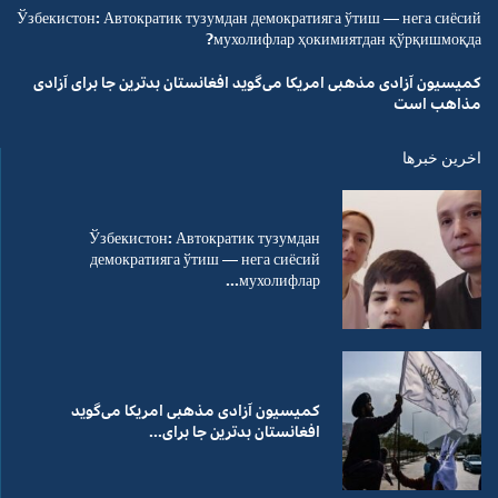
Ўзбекистон: Автократик тузумдан демократияга ўтиш — нега сиёсий
мухолифлар ҳокимиятдан қўрқишмоқда?
کمیسیون آزادی مذهبی امریکا می‌گوید افغانستان بدترین جا برای آزادی
مذاهب است
اخرین خبرها
Ўзбекистон: Автократик тузумдан
демократияга ўтиш — нега сиёсий
мухолифлар...
کمیسیون آزادی مذهبی امریکا می‌گوید
افغانستان بدترین جا برای...