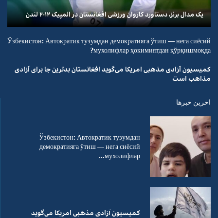
یک مدال برنز، دستاورد کاروان ورزشی افغانستان در المپیک ۲۰۱۲ لندن
Ўзбекистон: Автократик тузумдан демократияга ўтиш — нега сиёсий
мухолифлар ҳокимиятдан қўрқишмоқда?
کمیسیون آزادی مذهبی امریکا می‌گوید افغانستان بدترین جا برای آزادی
مذاهب است
اخرین خبرها
Ўзбекистон: Автократик тузумдан
демократияга ўтиш — нега сиёсий
мухолифлар...
کمیسیون آزادی مذهبی امریکا می‌گوید