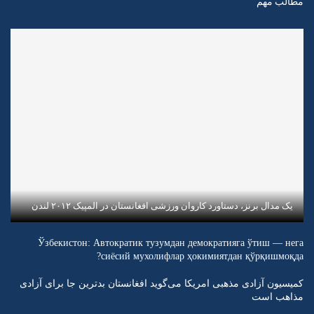
مطالب مهم
یک مدال برنز، دستاورد کاروان ورزشی افغانستان در المپیک ۲۰۱۲ لندن
Ўзбекистон: Автократик тузумдан демократияга ўтиш — нега
сиёсий мухолифлар ҳокимиятдан қўрқишмоқда?
کمیسیون آزادی مذهبی امریکا می‌گوید افغانستان بدترین جا برای آزادی
مذاهب است