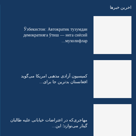
اخرین خبرها
Ўзбекистон: Автократик тузумдан
демократияга ўтиш — нега сиёсий
мухолифлар...
کمیسیون آزادی مذهبی امریکا می‌گوید
افغانستان بدترین جا برای...
مهاجری‌که در اعتراضات خیابانی علیه طالبان
گیتار می‌نوازد؛ این...