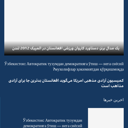
یک مدال برنز، دستاورد کاروان ورزشی افغانستان در المپیک 2012 لندن
Ўзбекистон: Автократик тузумдан демократияга ўтиш — нега сиёсий
мухолифлар ҳокимиятдан қўрқишмоқда?
کمیسیون آزادی مذهبی امریکا می‌گوید افغانستان بدترین جا برای آزادی
مذاهب است
اخرین خبرها
Ўзбекистон: Автократик тузумдан
демократияга ўтиш — нега сиёсий