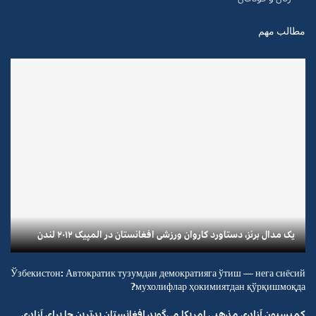
مطالب مهم
یک مدال برنز، دستاورد کاروان ورزشی افغانستان در المپیک ۲۰۱۲ لندن
Ўзбекистон: Автократик тузумдан демократияга ўтиш — нега сиёсий
мухолифлар ҳокимиятдан қўрқишмоқда?
کمیسیون آزادی مذهبی امریکا می‌گوید افغانستان بدترین جا برای آزادی