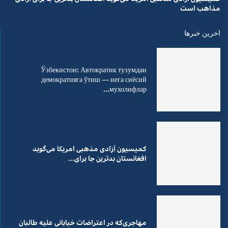
مذاهب است
اخرین خبرها
Ўзбекистон: Автократик тузумдан
демократияга ўтиш — нега сиёсий
мухолифлар...
کمیسیون آزادی مذهبی امریکا می‌گوید
افغانستان بدترین جا برای...
مهاجری‌که در اعتراضات خیابانی علیه طالبان