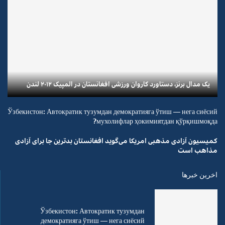
یک مدال برنز، دستاورد کاروان ورزشی افغانستان در المپیک ۲۰۱۲ لندن
Ўзбекистон: Автократик тузумдан демократияга ўтиш — нега сиёсий
мухолифлар ҳокимиятдан қўрқишмоқда?
کمیسیون آزادی مذهبی امریکا می‌گوید افغانستان بدترین جا برای آزادی
مذاهب است
اخرین خبرها
Ўзбекистон: Автократик тузумдан
демократияга ўтиш — нега сиёсий