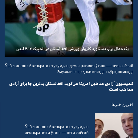
یک مدال برنز، دستاورد کاروان ورزشی افغانستان در المپیک ۲۰۱۲ لندن
Ўзбекистон: Автократик тузумдан демократияга ўтиш — нега сиёсий
мухолифлар ҳокимиятдан қўрқишмоқда?
کمیسیون آزادی مذهبی امریکا می‌گوید افغانستان بدترین جا برای آزادی
مذاهب است
اخرین خبرها
Ўзбекистон: Автократик тузумдан
демократияга ўтиш — нега сиёсий