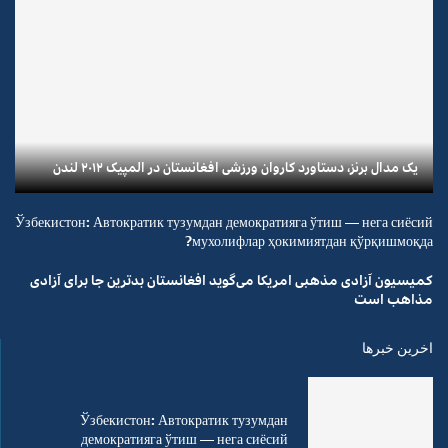
یک مدال برنز، دستاورد کاروان ورزشی افغانستان در المپیک ۲۰۱۲ لندن
Ўзбекистон: Автократик тузумдан демократияга ўтиш — нега сиёсий
мухолифлар ҳокимиятдан қўрқишмоқда?
کمیسیون آزادی مذهبی امریکا می‌گوید افغانستان بدترین جا برای آزادی
مذاهب است
اخرین خبرها
Ўзбекистон: Автократик тузумдан
демократияга ўтиш — нега сиёсий