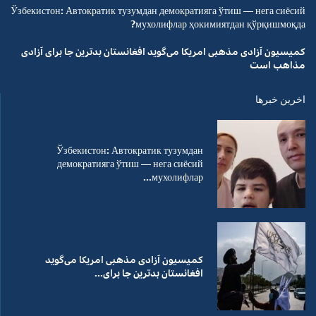
Ўзбекистон: Автократик тузумдан демократияга ўтиш — нега сиёсий
мухолифлар ҳокимиятдан қўрқишмоқда?
کمیسیون آزادی مذهبی امریکا می‌گوید افغانستان بدترین جا برای آزادی
مذاهب است
اخرین خبرها
Ўзбекистон: Автократик тузумдан
демократияга ўтиш — нега сиёсий
мухолифлар...
کمیسیون آزادی مذهبی امریکا می‌گوید
افغانستان بدترین جا برای...