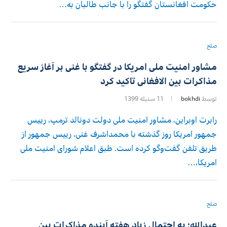
حکومت افغانستان گفتگو را با جانب طالبان به…
صلح
مشاور امنیت ملی امریکا در گفتگو با غنی بر آغاز سریع
مذاکرات بین الافغانی تاکید کرد
توسط
bokhdi
11 سنبله 1399
رابرت اوبراین، مشاور امنیت ملی دولت دونالد ترمپ، رییس
جمهور امریکا روز گذشته با محمداشرف غنی، رییس جمهور از
طریق تلفن گفت‌وگو کرده است. طبق اعلام شورای امنیت ملی
امریکا،…
صلح
عبدالله: به احتمال زیاد هفته آینده مذاکرات بین