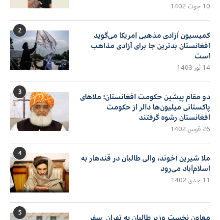
10 حوت 1402
2
کمیسیون آزادی مذهبی امریکا می‌گوید
افغانستان بدترین جا برای آزادی مذاهب
است
14 ثور 1403
3
دو مقام پیشین حکومت افغانستان: ملاهای
پاکستانی میلیون‌ها دالر از حکومت
افغانستان رشوه گرفتند
26 قوس 1402
4
ملا شیرین آخوند، والی طالبان در قندهار به
اسلام‌آباد می‌رود
11 جدی 1402
5
معاون نخست وزیر طالبان به تهران سفر