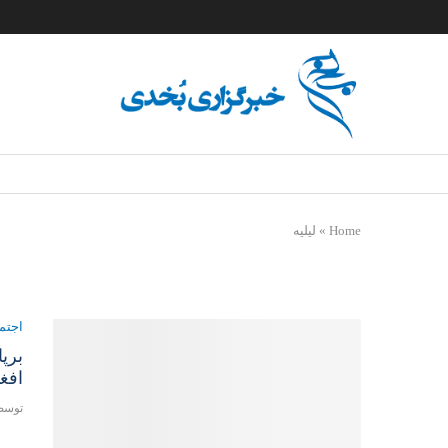
Home
»
لیلیه
اجتم
برپ
افغ
توس