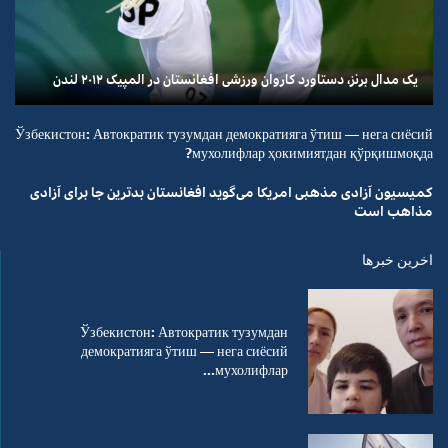
یک مدال برنز، دستاورد کاروان ورزشی افغانستان در المپیک ۲۰۱۲ لندن
Ўзбекистон: Автократик тузумдан демократияга ўтиш — нега сиёсий
мухолифлар ҳокимиятдан қўрқишмоқда?
کمیسیون آزادی مذهبی امریکا می‌گوید افغانستان بدترین جا برای آزادی
مذاهب است
اخرین خبرها
Ўзбекистон: Автократик тузумдан
демократияга ўтиш — нега сиёсий
мухолифлар...