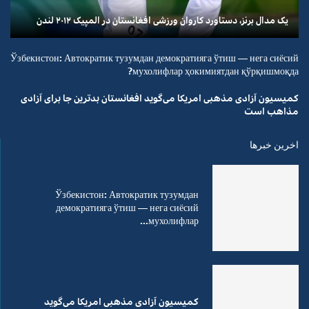
یک مدال برنز، دستاورد کاروان ورزشی افغانستان در المپیک ۲۰۱۲ لندن
Ўзбекистон: Автократик тузумдан демократияга ўтиш — нега сиёсий
мухолифлар ҳокимиятдан қўрқишмоқда?
کمیسیون آزادی مذهبی امریکا می‌گوید افغانستان بدترین جا برای آزادی
مذاهب است
اخرین خبرها
Ўзбекистон: Автократик тузумдан
демократияга ўтиш — нега сиёсий
мухолифлар...
کمیسیون آزادی مذهبی امریکا می‌گوید