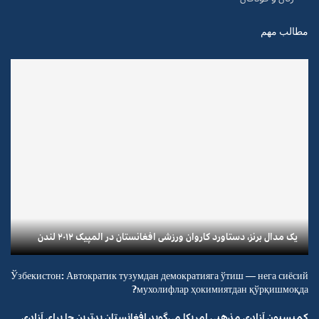
مطالب مهم
یک مدال برنز، دستاورد کاروان ورزشی افغانستان در المپیک ۲۰۱۲ لندن
Ўзбекистон: Автократик тузумдан демократияга ўтиш — нега сиёсий
мухолифлар ҳокимиятдан қўрқишмоқда?
کمیسیون آزادی مذهبی امریکا می‌گوید افغانستان بدترین جا برای آزادی