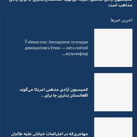
مذاهب است
اخرین خبرها
Ўзбекистон: Автократик тузумдан
демократияга ўтиш — нега сиёсий
мухолифлар...
کمیسیون آزادی مذهبی امریکا می‌گوید
افغانستان بدترین جا برای...
مهاجری‌که در اعتراضات خیابانی علیه طالبان