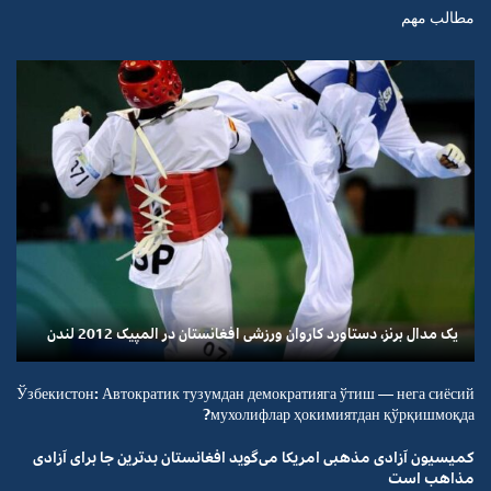
مطالب مهم
یک مدال برنز، دستاورد کاروان ورزشی افغانستان در المپیک 2012 لندن
Ўзбекистон: Автократик тузумдан демократияга ўтиш — нега сиёсий
мухолифлар ҳокимиятдан қўрқишмоқда?
کمیسیون آزادی مذهبی امریکا می‌گوید افغانستان بدترین جا برای آزادی
مذاهب است