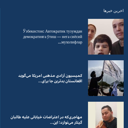
اخرین خبرها
Ўзбекистон: Автократик тузумдан
демократияга ўтиш — нега сиёсий
мухолифлар...
کمیسیون آزادی مذهبی امریکا می‌گوید
افغانستان بدترین جا برای...
مهاجری‌که در اعتراضات خیابانی علیه طالبان
گیتار می‌نوازد؛ این...