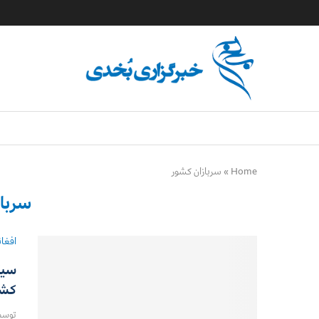
Home
»
سربازان کشور
سربا
افغا
کشو
توس