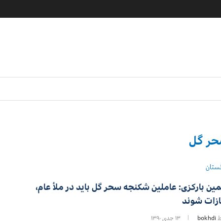
ر گل
نستان
ین بارکزی: عاملین شکنجه سحر گل باید در ملأ عام،
زات شوند
ط
bokhdi
۱۳ جدی ۱۳۹۰