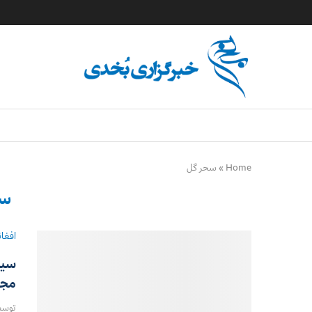
Home
»
سحر گل
سح
افغا
سیم
مجا
توس