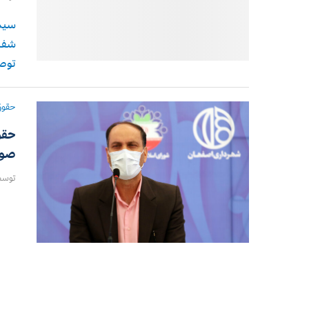
سیمی
شفاخ
توصی
حقوق
حقو
صور
توس