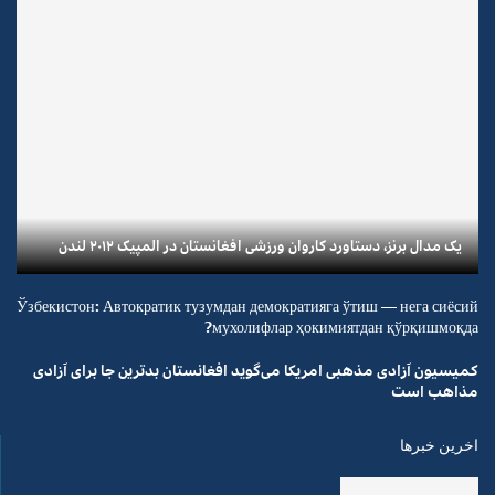
یک مدال برنز، دستاورد کاروان ورزشی افغانستان در المپیک ۲۰۱۲ لندن
Ўзбекистон: Автократик тузумдан демократияга ўтиш — нега сиёсий
мухолифлар ҳокимиятдан қўрқишмоқда?
کمیسیون آزادی مذهبی امریکا می‌گوید افغانستان بدترین جا برای آزادی
مذاهب است
اخرین خبرها