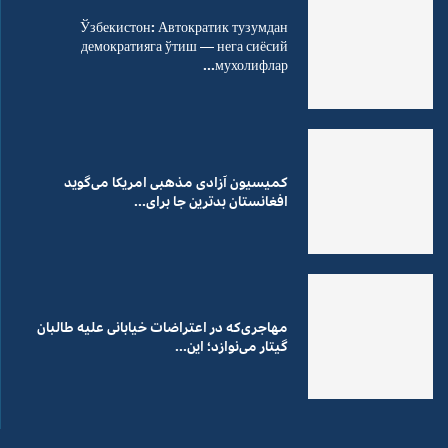
Ўзбекистон: Автократик тузумдан
демократияга ўтиш — нега сиёсий
мухолифлар...
کمیسیون آزادی مذهبی امریکا می‌گوید
افغانستان بدترین جا برای...
مهاجری‌که در اعتراضات خیابانی علیه طالبان
گیتار می‌نوازد؛ این...