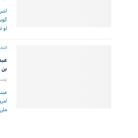
اشرف
گوید
او ت
انتخا
عبد
بن 
توس
عبدا
امرو
ملی 