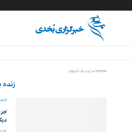
Home
»
زنده باد اشرفک
زنده 
انتخا
̎جز
دیگ
توس