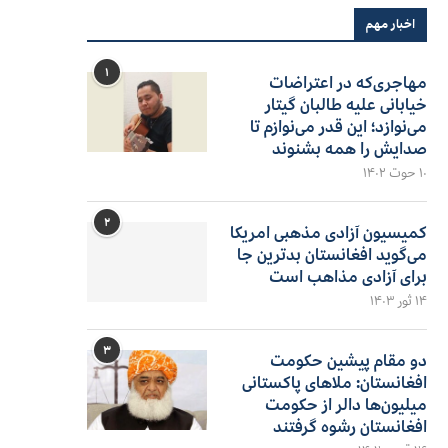
اخبار مهم
۱
مهاجری‌که در اعتراضات
خیابانی علیه طالبان گیتار
می‌نوازد؛ این قدر می‌نوازم تا
صدایش را همه بشنوند
۱۰ حوت ۱۴۰۲
۲
کمیسیون آزادی مذهبی امریکا
می‌گوید افغانستان بدترین جا
برای آزادی مذاهب است
۱۴ ثور ۱۴۰۳
۳
دو مقام پیشین حکومت
افغانستان: ملاهای پاکستانی
میلیون‌ها دالر از حکومت
افغانستان رشوه گرفتند