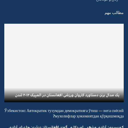
مطالب مهم
یک مدال برنز، دستاورد کاروان ورزشی افغانستان در المپیک ۲۰۱۲ لندن
Ўзбекистон: Автократик тузумдан демократияга ўтиш — нега сиёсий
мухолифлар ҳокимиятдан қўрқишмоқда?
کمیسیون آزادی مذهبی امریکا می‌گوید افغانستان بدترین جا برای آزادی