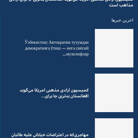
مذاهب است
اخرین خبرها
Ўзбекистон: Автократик тузумдан
демократияга ўтиш — нега сиёсий
мухолифлар...
کمیسیون آزادی مذهبی امریکا می‌گوید
افغانستان بدترین جا برای...
مهاجری‌که در اعتراضات خیابانی علیه طالبان