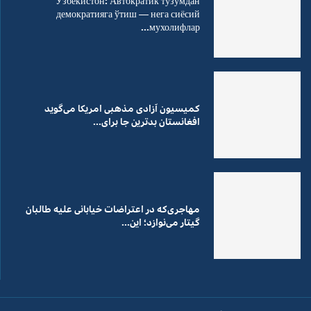
Ўзбекистон: Автократик тузумдан
демократияга ўтиш — нега сиёсий
мухолифлар...
کمیسیون آزادی مذهبی امریکا می‌گوید
افغانستان بدترین جا برای...
مهاجری‌که در اعتراضات خیابانی علیه طالبان
گیتار می‌نوازد؛ این...