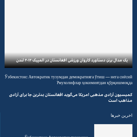
یک مدال برنز، دستاورد کاروان ورزشی افغانستان در المپیک ۲۰۱۲ لندن
Ўзбекистон: Автократик тузумдан демократияга ўтиш — нега сиёсий
мухолифлар ҳокимиятдан қўрқишмоқда?
کمیسیون آزادی مذهبی امریکا می‌گوید افغانستان بدترین جا برای آزادی
مذاهب است
اخرین خبرها