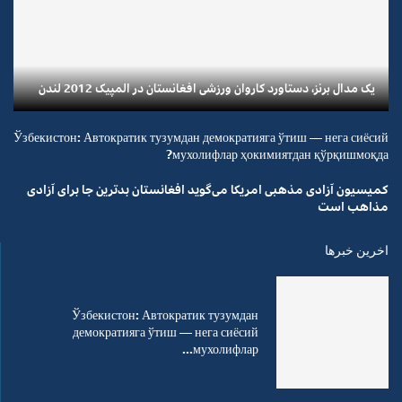
یک مدال برنز، دستاورد کاروان ورزشی افغانستان در المپیک 2012 لندن
Ўзбекистон: Автократик тузумдан демократияга ўтиш — нега сиёсий
мухолифлар ҳокимиятдан қўрқишмоқда?
کمیسیون آزادی مذهبی امریکا می‌گوید افغانستان بدترین جا برای آزادی
مذاهب است
اخرین خبرها
Ўзбекистон: Автократик тузумдан
демократияга ўтиш — нега сиёсий
мухолифлар...