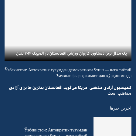
یک مدال برنز، دستاورد کاروان ورزشی افغانستان در المپیک ۲۰۱۲ لندن
Ўзбекистон: Автократик тузумдан демократияга ўтиш — нега сиёсий
мухолифлар ҳокимиятдан қўрқишмоқда?
کمیسیون آزادی مذهبی امریکا می‌گوید افغانستان بدترین جا برای آزادی
مذاهب است
اخرین خبرها
Ўзбекистон: Автократик тузумдан
демократияга ўтиш — нега сиёсий