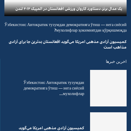
یک مدال برنز، دستاورد کاروان ورزشی افغانستان در المپیک ۲۰۱۲ لندن
Ўзбекистон: Автократик тузумдан демократияга ўтиш — нега сиёсий
мухолифлар ҳокимиятдан қўрқишмоқда?
کمیسیون آزادی مذهبی امریکا می‌گوید افغانستان بدترین جا برای آزادی
مذاهب است
اخرین خبرها
Ўзбекистон: Автократик тузумдан
демократияга ўтиш — нега сиёсий
мухолифлар...
کمیسیون آزادی مذهبی امریکا می‌گوید