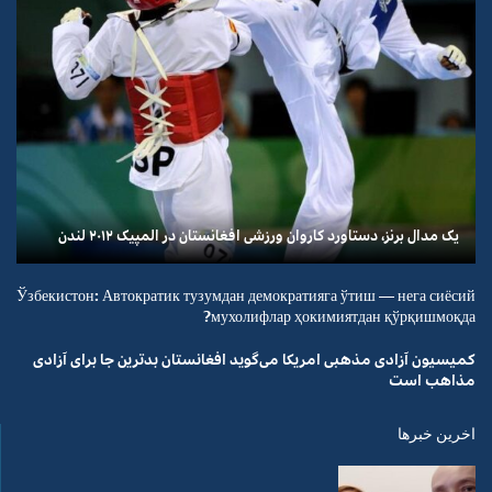
یک مدال برنز، دستاورد کاروان ورزشی افغانستان در المپیک ۲۰۱۲ لندن
Ўзбекистон: Автократик тузумдан демократияга ўтиш — нега сиёсий
мухолифлар ҳокимиятдан қўрқишмоқда?
کمیسیون آزادی مذهبی امریکا می‌گوید افغانستان بدترین جا برای آزادی
مذاهب است
اخرین خبرها