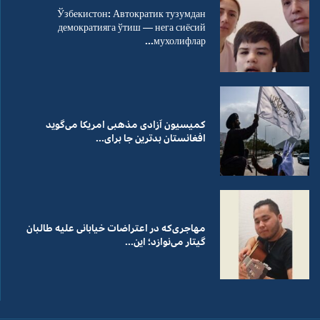
Ўзбекистон: Автократик тузумдан
демократияга ўтиш — нега сиёсий
мухолифлар...
کمیسیون آزادی مذهبی امریکا می‌گوید
افغانستان بدترین جا برای...
مهاجری‌که در اعتراضات خیابانی علیه طالبان
گیتار می‌نوازد؛ این...