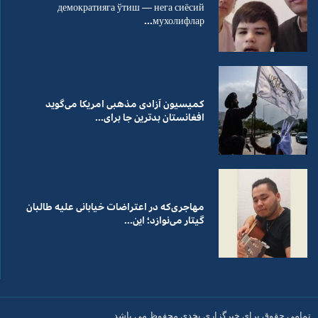
демократияга ўтиш — нега сиёсий
мухолифлар...
کمیسیون آزادی مذهبی امریکا می‌گوید
افغانستان بدترین جا برای...
مهاجری‌که در اعتراضات خیابانی علیه طالبان
گیتار می‌نوازد؛ این...
تمامی حقوق برای خبرگزاری بخدی محفوظ می باشد