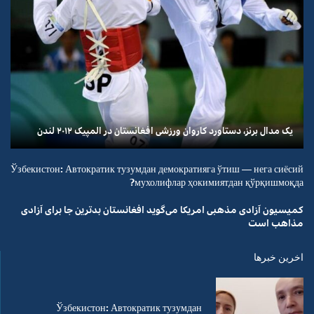
یک مدال برنز، دستاورد کاروان ورزشی افغانستان در المپیک ۲۰۱۲ لندن
Ўзбекистон: Автократик тузумдан демократияга ўтиш — нега сиёсий
мухолифлар ҳокимиятдан қўрқишмоқда?
کمیسیون آزادی مذهبی امریکا می‌گوید افغانستان بدترین جا برای آزادی
مذاهب است
اخرین خبرها
Ўзбекистон: Автократик тузумдан