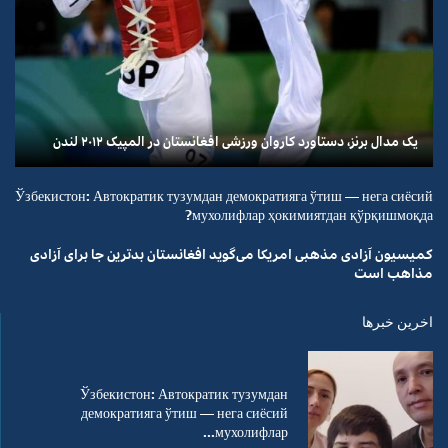
یک مدال برنز، دستاورد کاروان ورزشی افغانستان در المپیک ۲۰۱۲ لندن
Ўзбекистон: Автократик тузумдан демократияга ўтиш — нега сиёсий
мухолифлар ҳокимиятдан қўрқишмоқда?
کمیسیون آزادی مذهبی امریکا می‌گوید افغانستان بدترین جا برای آزادی
مذاهب است
اخرین خبرها
Ўзбекистон: Автократик тузумдан
демократияга ўтиш — нега сиёсий
мухолифлар...