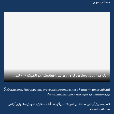
مطالب مهم
یک مدال برنز، دستاورد کاروان ورزشی افغانستان در المپیک ۲۰۱۲ لندن
Ўзбекистон: Автократик тузумдан демократияга ўтиш — нега сиёсий
мухолифлар ҳокимиятдан қўрқишмоқда?
کمیسیون آزادی مذهبی امریکا می‌گوید افغانستان بدترین جا برای آزادی
مذاهب است