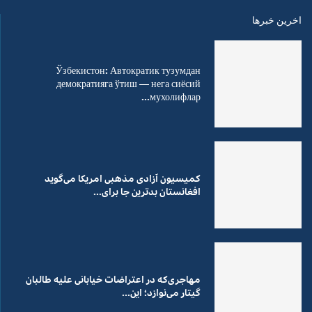
اخرین خبرها
Ўзбекистон: Автократик тузумдан
демократияга ўтиш — нега сиёсий
мухолифлар...
کمیسیون آزادی مذهبی امریکا می‌گوید
افغانستان بدترین جا برای...
مهاجری‌که در اعتراضات خیابانی علیه طالبان
گیتار می‌نوازد؛ این...