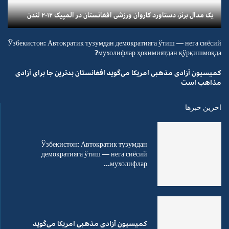
یک مدال برنز، دستاورد کاروان ورزشی افغانستان در المپیک ۲۰۱۲ لندن
Ўзбекистон: Автократик тузумдан демократияга ўтиш — нега сиёсий
мухолифлар ҳокимиятдан қўрқишмоқда?
کمیسیون آزادی مذهبی امریکا می‌گوید افغانستان بدترین جا برای آزادی
مذاهب است
اخرین خبرها
Ўзбекистон: Автократик тузумдан
демократияга ўтиш — нега сиёсий
мухолифлар...
کمیسیون آزادی مذهبی امریکا می‌گوید