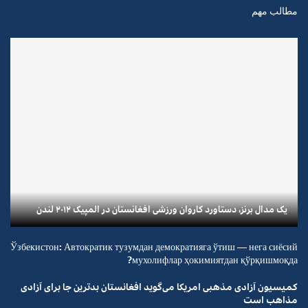
مطالب مهم
یک مدال برنز، دستاورد کاروان ورزشی افغانستان در المپیک ۲۰۱۲ لندن
Ўзбекистон: Автократик тузумдан демократияга ўтиш — нега сиёсий
мухолифлар ҳокимиятдан қўрқишмоқда?
کمیسیون آزادی مذهبی امریکا می‌گوید افغانستان بدترین جا برای آزادی
مذاهب است