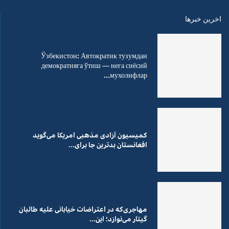
اخرین خبرها
Ўзбекистон: Автократик тузумдан
демократияга ўтиш — нега сиёсий
мухолифлар...
کمیسیون آزادی مذهبی امریکا می‌گوید
افغانستان بدترین جا برای...
مهاجری‌که در اعتراضات خیابانی علیه طالبان
گیتار می‌نوازد؛ این...