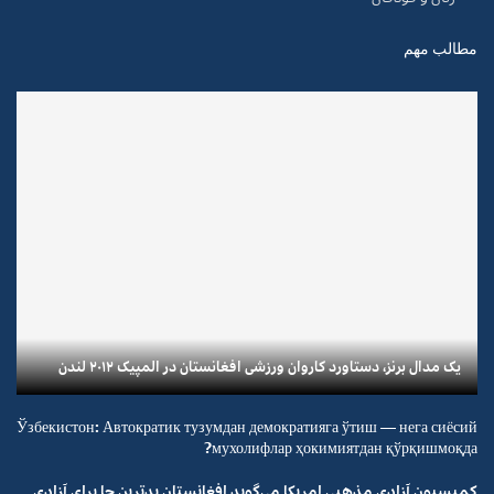
مطالب مهم
یک مدال برنز، دستاورد کاروان ورزشی افغانستان در المپیک ۲۰۱۲ لندن
Ўзбекистон: Автократик тузумдан демократияга ўтиш — нега сиёсий
мухолифлар ҳокимиятдан қўрқишмоқда?
کمیسیون آزادی مذهبی امریکا می‌گوید افغانستان بدترین جا برای آزادی