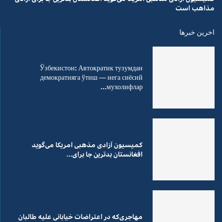
مذاهب است
اخرین خبرها
Ўзбекистон: Автократик тузумдан
демократияга ўтиш — нега сиёсий
мухолифлар...
کمیسیون آزادی مذهبی امریکا می‌گوید
افغانستان بدترین جا برای...
مهاجری‌که در اعتراضات خیابانی علیه طالبان