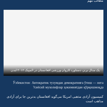
مطالب مهم
یک مدال برنز، دستاورد کاروان ورزشی افغانستان در المپیک ۲۰۱۲ لندن
Ўзбекистон: Автократик тузумдан демократияга ўтиш — нега
сиёсий мухолифлар ҳокимиятдан қўрқишмоқда?
کمیسیون آزادی مذهبی امریکا می‌گوید افغانستان بدترین جا برای آزادی
مذاهب است