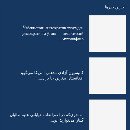
اخرین خبرها
Ўзбекистон: Автократик тузумдан
демократияга ўтиш — нега сиёсий
мухолифлар...
کمیسیون آزادی مذهبی امریکا می‌گوید
افغانستان بدترین جا برای...
مهاجری‌که در اعتراضات خیابانی علیه طالبان
گیتار می‌نوازد؛ این...