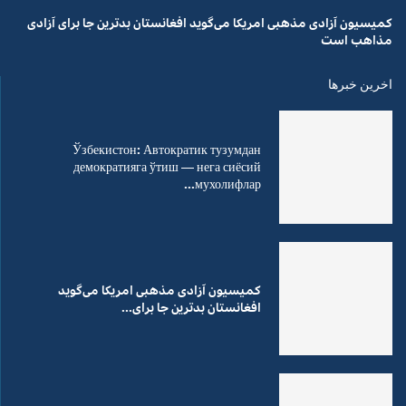
کمیسیون آزادی مذهبی امریکا می‌گوید افغانستان بدترین جا برای آزادی
مذاهب است
اخرین خبرها
Ўзбекистон: Автократик тузумдан
демократияга ўтиш — нега сиёсий
мухолифлар...
کمیسیون آزادی مذهبی امریکا می‌گوید
افغانستان بدترین جا برای...