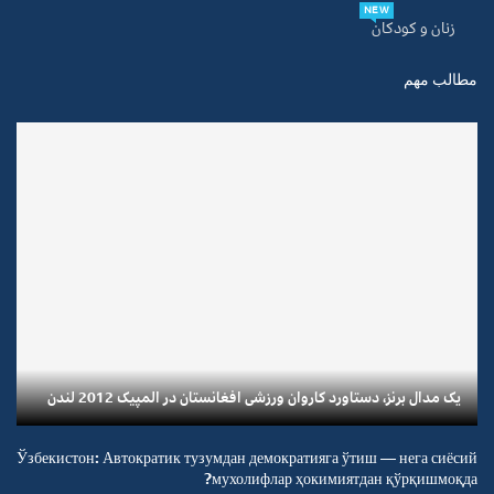
NEW
زنان و کودکان
مطالب مهم
یک مدال برنز، دستاورد کاروان ورزشی افغانستان در المپیک 2012 لندن
Ўзбекистон: Автократик тузумдан демократияга ўтиш — нега сиёсий
мухолифлар ҳокимиятдан қўрқишмоқда?