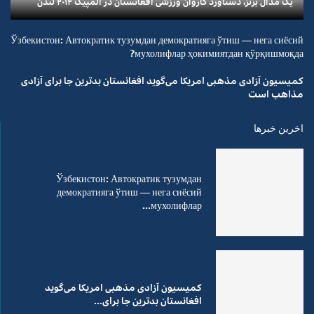
یک مدال برنز، دستاورد کاروان ورزشی افغانستان در المپیک ۲۰۱۲ لندن
Ўзбекистон: Автократик тузумдан демократияга ўтиш — нега сиёсий
мухолифлар ҳокимиятдан қўрқишмоқда?
کمیسیون آزادی مذهبی امریکا می‌گوید افغانستان بدترین جا برای آزادی
مذاهب است
اخرین خبرها
Ўзбекистон: Автократик тузумдан
демократияга ўтиш — нега сиёсий
мухолифлар...
کمیسیون آزادی مذهبی امریکا می‌گوید
افغانستان بدترین جا برای...