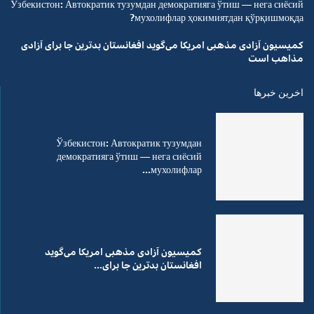
Ўзбекистон: Автократик тузумдан демократияга ўтиш — нега сиёсий
мухолифлар ҳокимиятдан қўрқишмоқда?
کمیسیون آزادی مذهبی امریکا می‌گوید افغانستان بدترین جا برای آزادی
مذاهب است
اخرین خبرها
Ўзбекистон: Автократик тузумдан
демократияга ўтиш — нега сиёсий
мухолифлар...
کمیسیون آزادی مذهبی امریکا می‌گوید
افغانستان بدترین جا برای...