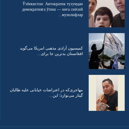
Ўзбекистон: Автократик тузумдан
демократияга ўтиш — нега сиёсий
мухолифлар...
کمیسیون آزادی مذهبی امریکا می‌گوید
افغانستان بدترین جا برای...
مهاجری‌که در اعتراضات خیابانی علیه طالبان
گیتار می‌نوازد؛ این...