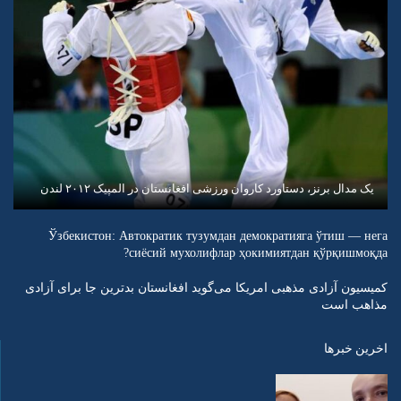
یک مدال برنز، دستاورد کاروان ورزشی افغانستان در المپیک ۲۰۱۲ لندن
Ўзбекистон: Автократик тузумдан демократияга ўтиш — нега
сиёсий мухолифлар ҳокимиятдан қўрқишмоқда?
کمیسیون آزادی مذهبی امریکا می‌گوید افغانستان بدترین جا برای آزادی
مذاهب است
اخرین خبرها